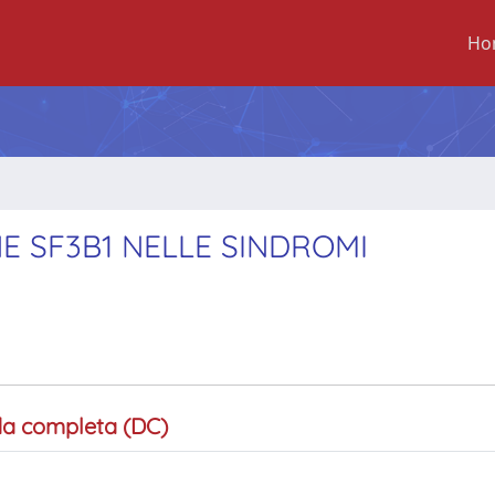
Ho
E SF3B1 NELLE SINDROMI
a completa (DC)