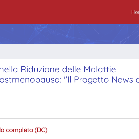
Ho
nella Riduzione delle Malattie
Postmenopausa: "Il Progetto News o
a completa (DC)