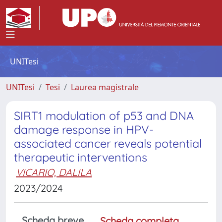
UNITesi
UNITesi
Tesi
Laurea magistrale
SIRT1 modulation of p53 and DNA
damage response in HPV-
associated cancer reveals potential
therapeutic interventions
VICARIO, DALILA
2023/2024
Scheda breve
Scheda completa